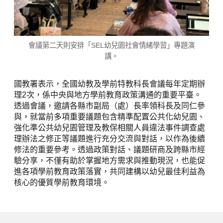
會議第二天則安排「SEL幼兒園社會情緒學習」專題演
講。
國教署表示，全國幼教及學前特教科長會議每年定期辦
理2次，係中央與地方學前教育政策溝通的重要平臺。
透過會議，邀請各縣市副局（處）長率領科長及同仁參
與，就當前多項重要議題包含精準配置公共化幼兒園、
強化準公共幼兒園管理及教保相關人員違法事件調查處
理辦法之修正等議題進行充分交流與對話，以作為後續
修法的重要參考。透過政策對話、議題研商及跨縣市經
驗分享，不僅有助於掌握地方需求與推動現況，也能促
進各項學前教育政策落實，共同建構以幼兒最佳利益為
核心的優質學前教育環境。
下一篇