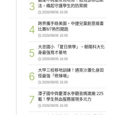
霸凌不再是灰色地帶！教育部祭出新
3
法，織起守護學生的防禦網
2026/08/06 16:00
跨界攜手綠美圖，中捷兒童創意繪畫
4
比賽8/7熱烈開跑
2026/08/06 16:00
大忠國小 「夏日樂學」，朝陽科大化
5
身最強育才基地
2026/08/05 16:00
大甲三校移地訓練！通宵沙灘化身田
6
徑最強「修煉場」
2026/08/05 16:00
潭子國中齊慶潭水亭觀音媽建廟 225
7
載！學生熱血服務展現多元力
2026/08/05 16:00