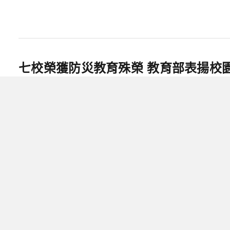
七校榮獲防災教育殊榮 教育部表揚校
分享
分享
複製連結
2025/01/21
教育人報導
閱讀時間 2 分鐘