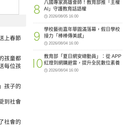
八國專家高雄會師！教育部推「主權
8
AI」守護教育話語權
2026/08/05 16:00
學校藝術嘉年華圓滿落幕，假日學校
9
接力「棒棒傳美感」
送上春節
2026/08/04 16:00
教育部「夏日網安總動員」：從 APP
的孩童都
10
紅燈到網購避雷，提升全民數位素養
送每位孩
2026/08/04 16:00
」孩子的
受到社會
了社會的