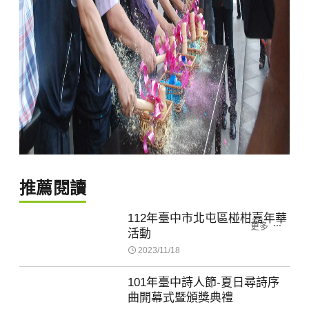
推薦閱讀
112年臺中市北屯區椪柑嘉年華
更多
活動
2023/11/18
101年臺中詩人節-夏日尋詩序
曲開幕式暨頒獎典禮