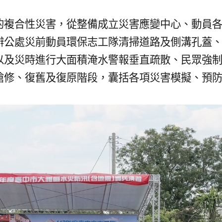
的複合性災害，從整備成立災害應變中心、動員
辦公處災前動員環保志工隊清掃道路及側溝孔蓋
以及災時進行大面積淹水警報垂直疏散、民眾強
搶修、復舊及復原階段，囊括各項災害模擬、預