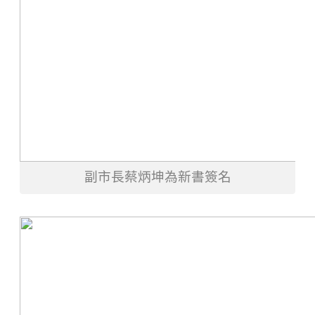
副市長
蔡炳坤為新書簽名